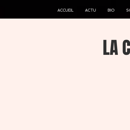
ACCUEIL
ACTU
BIO
S
LA 