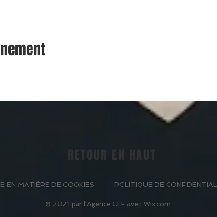
vénement
RETOUR EN HAUT
E EN MATIÈRE DE COOKIES
POLITIQUE DE CONFIDENTIAL
© 2021 par l'Agence CLF avec
Wix.com