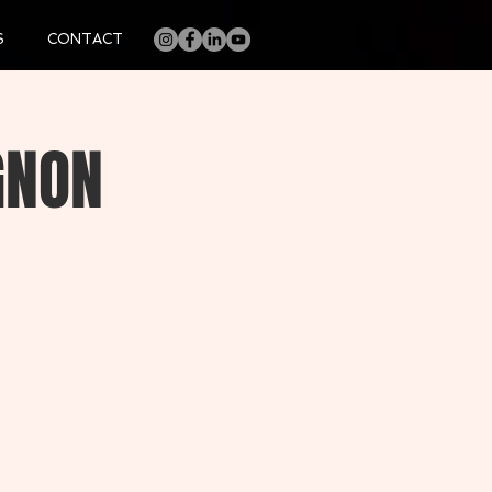
S
CONTACT
GNON