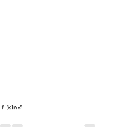
--------