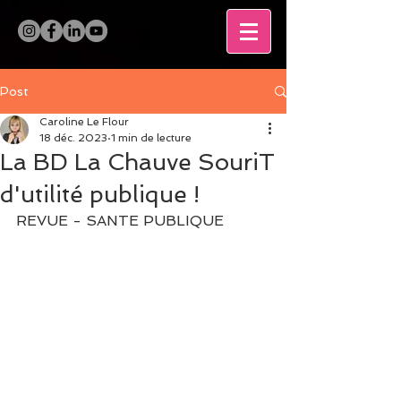
Post
Caroline Le Flour
18 déc. 2023
1 min de lecture
La BD La Chauve SouriT
d'utilité publique !
REVUE - SANTE PUBLIQUE  
                                         -------
----------------------------
----------------------------
-----------