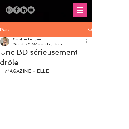
Post
Caroline Le Flour
26 oct. 2023
1 min de lecture
Une BD sérieusement
drôle
MAGAZINE - ELLE  
                     -----------------
----------------------------
----------------------------
----------------------------
----------------------------
-------------------