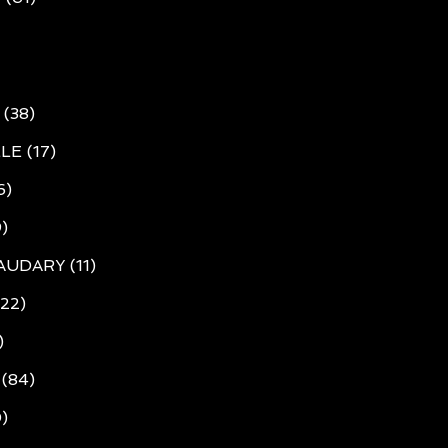
(38)
LE (17)
6)
9)
UDARY (11)
22)
)
(84)
)