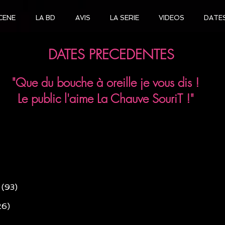
CENE
LA BD
AVIS
LA SERIE
VIDEOS
DATE
DATES PRECEDENTES
"Que du bouche à oreille je vous dis !
Le public l'aime La Chauve SouriT !"
 (93
)
26
)