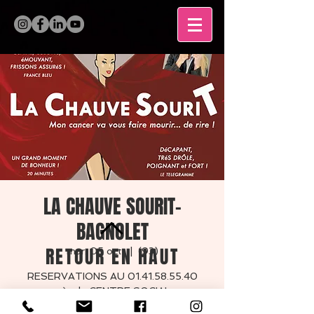
LA CHAUVE SOURIT-
BAGNOLET
RETOUR EN HAUT
mar. 05 oct.
  |  
(93)
RESERVATIONS AU 01.41.58.55.40
auprès du CENTRE SOCIAL et
CULTUREL LES COUTURES
MENTIONS LÉGALES