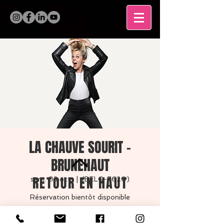
LA CHAUVE SOURIT -
BRUNEHAUT
RETOUR EN HAUT
sam. 03 oct.
  |  
(BELG-7620)
Réservation bientôt disponible
MENTIONS LÉGALES
RSVP