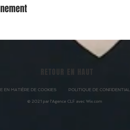
vénement
RETOUR EN HAUT
E EN MATIÈRE DE COOKIES
POLITIQUE DE CONFIDENTIAL
© 2021 par l'Agence CLF avec
Wix.com