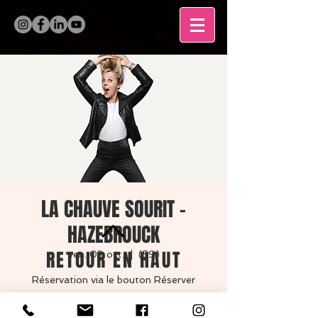
LA CHAUVE SOURIT -
HAZEBROUCK
RETOUR EN HAUT
ven. 02 oct.
  |  
(59)
Réservation via le bouton Réserver
MENTIONS LÉGALES
RSVP