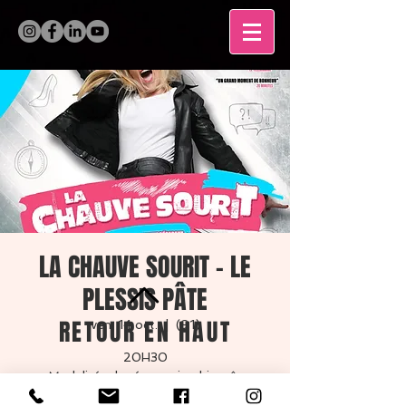
LA CHAUVE SOURIT - LE
PLESSIS PÂTE
RETOUR EN HAUT
ven. 14 oct.
  |  
(91)
20H30
Modalités de réservation bientôt
disponibles
MENTIONS LÉGALES