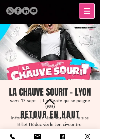
LA CHAUVE SOURIT - LYON
sam. 17 sept.
  |  
La Girafe qui se peigne
(69)
RETOUR EN HAUT
Informations et réservation sur le site
Billet Réduc via le lien ci-contre.
MENTIONS LÉGALES