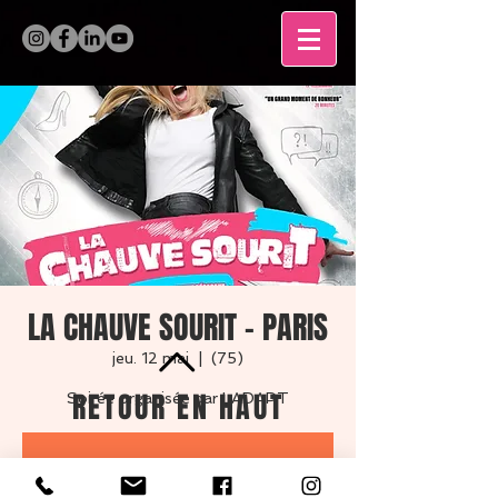
LA CHAUVE SOURIT - PARIS
jeu. 12 mai
  |  
(75)
RETOUR EN HAUT
Soirée organisée par LADAPT
Les billets ne sont pas en
MENTIONS LÉGALES
vente