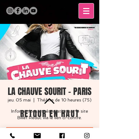
LA CHAUVE SOURIT - PARIS
jeu. 05 mai
  |  
Théâtre de 10 heures (75)
RETOUR EN HAUT
Informations et réservation sur le site
Billet Réduc via le lien ci-contre.
MENTIONS LÉGALES
Les inscriptions sont closes