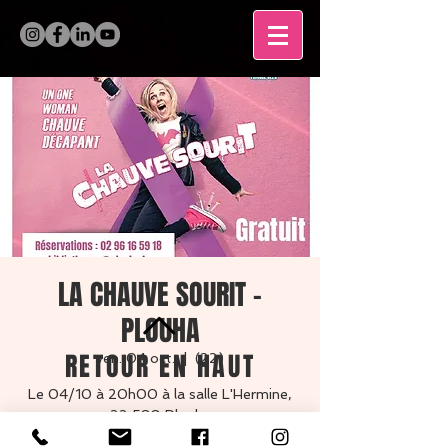
LA CHAUVE SOURIT -
PLOUHA
RETOUR EN HAUT
ven. 04 oct.
  |  
(22)
Le 04/10 à 20h00 à la salle L'Hermine,
22 580 Plouha
Réservations au 02 96 16 59 18
MENTIONS LÉGALES