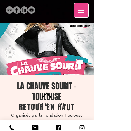
LA CHAUVE SOURIT -
TOULOUSE
RETOUR EN HAUT
mar. 04 févr.
  |  
(31)
Organisée par la Fondation Toulouse
Cancer Santé
Auditorium Marthe Condat, 118 Route de
MENTIONS LÉGALES